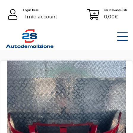
Skip
Login here
Carrello acquisti
to
Il mio account
0,00
€
content