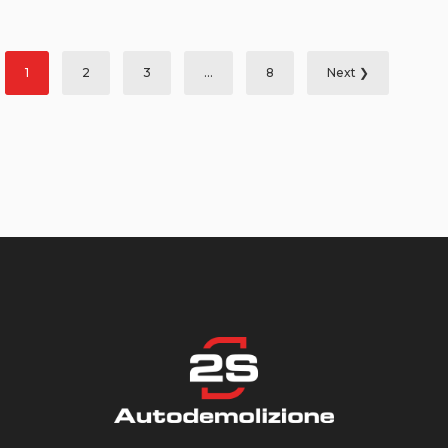
Paginazione
1
2
3
…
8
Next ❯
degli
articoli