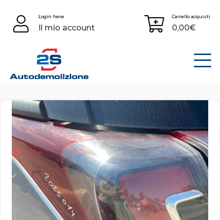
Skip
Login here
Carrello acquisti
to
Il mio account
0,00
€
content