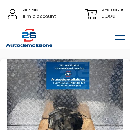
Skip
Login here
Carrello acquisti
to
Il mio account
0,00
€
content