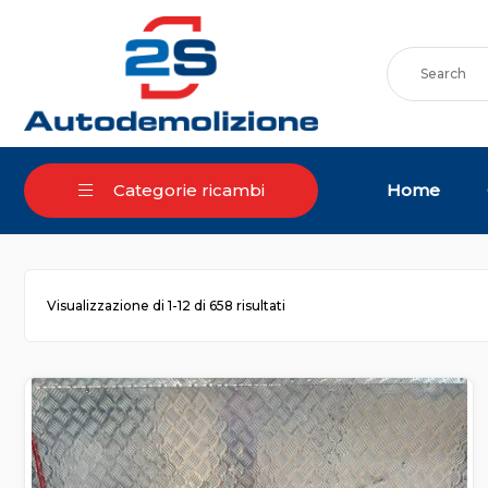
Skip
to
content
Home
Categorie ricambi
Ordina
Visualizzazione di 1-12 di 658 risultati
in
base
al
più
recente