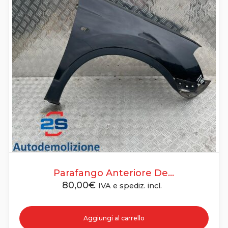
Parafango Anteriore De...
80,00
€
IVA e spediz. incl.
Aggiungi al carrello