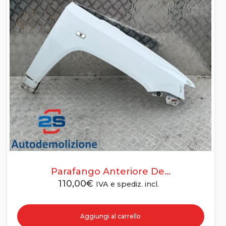
Parafango Anteriore De...
110,00
€
IVA e spediz. incl.
Aggiungi al carrello