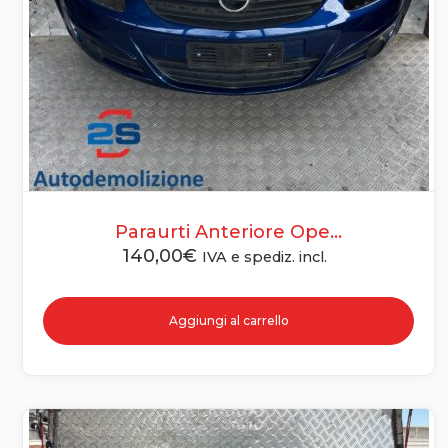
Paraurti Anteriore Ope...
140,00
€
IVA e spediz. incl.
Aggiungi al carrello