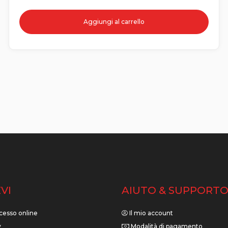
Aggiungi al carrello
VI
AIUTO & SUPPORT
cesso online
Il mio account
y
Modalità di pagamento