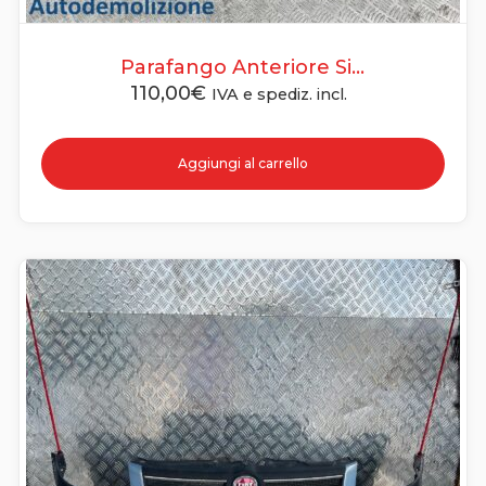
Parafango Anteriore Si...
110,00
€
IVA e spediz. incl.
Aggiungi al carrello