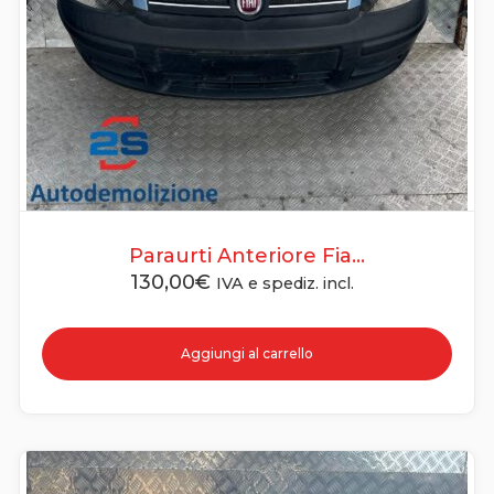
Paraurti Anteriore Fia...
130,00
€
IVA e spediz. incl.
Aggiungi al carrello