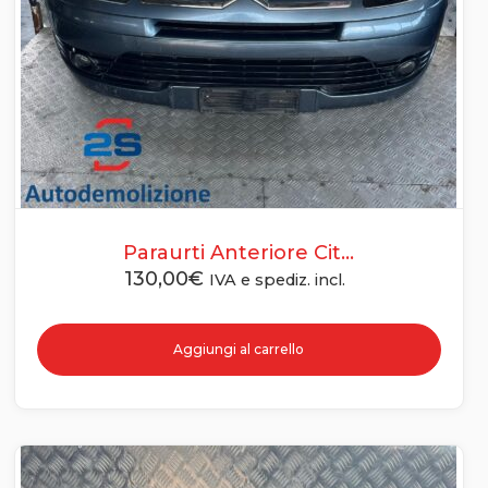
Paraurti Anteriore Cit...
130,00
€
IVA e spediz. incl.
Aggiungi al carrello