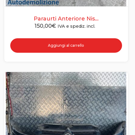
Paraurti Anteriore Nis...
150,00
€
IVA e spediz. incl.
Aggiungi al carrello