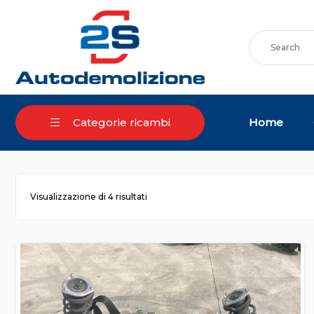
Skip
to
content
Home
Categorie ricambi
Ordina
Visualizzazione di 4 risultati
in
base
al
più
recente