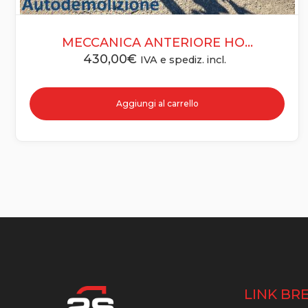
MECCANICA ANTERIORE HO...
430,00
€
IVA e spediz. incl.
Aggiungi al carrello
LINK BRE