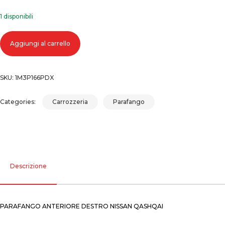
1 disponibili
Parafango anteriore destro nissan qashqai quantità
Aggiungi al carrello
SKU:
1M3P166PDX
Categories:
Carrozzeria
Parafango
Descrizione
PARAFANGO ANTERIORE DESTRO NISSAN QASHQAI