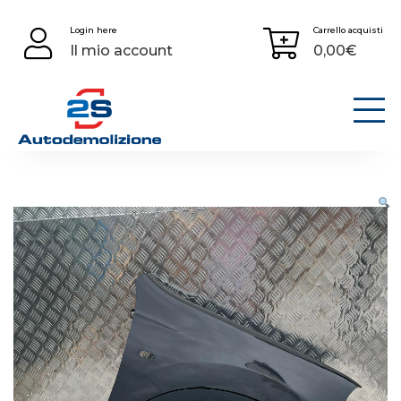
Skip
Login here
Carrello acquisti
to
Il mio account
0,00
€
content