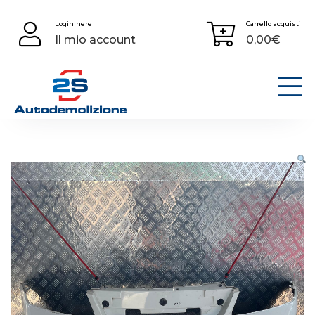
Skip
Login here
Carrello acquisti
to
Il mio account
0,00
€
content