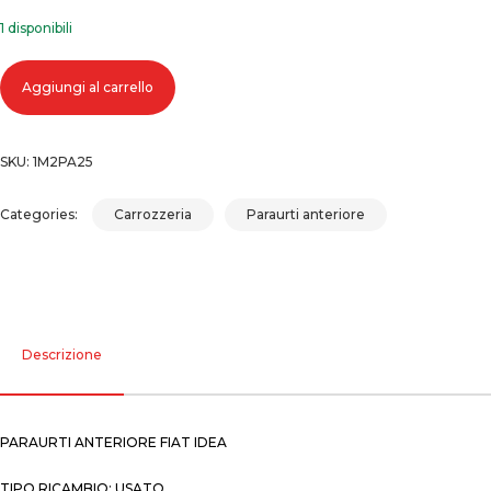
1 disponibili
Paraurti anteriore fiat idea quantità
Aggiungi al carrello
SKU:
1M2PA25
Categories:
Carrozzeria
Paraurti anteriore
Descrizione
PARAURTI ANTERIORE FIAT IDEA
TIPO RICAMBIO: USATO