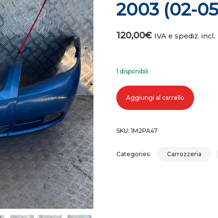
2003 (02-05
120,00
€
IVA e spediz. incl.
1 disponibili
Paraurti anteriore deawoo kalos 2
Aggiungi al carrello
SKU:
1M2PA47
Categories:
Carrozzeria