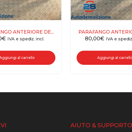
NGO ANTERIORE DE...
PARAFANGO ANTERIOR
0
€
80,00
€
IVA e spediz. incl.
IVA e spediz.
Aggiungi al carrello
Aggiungi al carrell
VI
AIUTO & SUPPORT