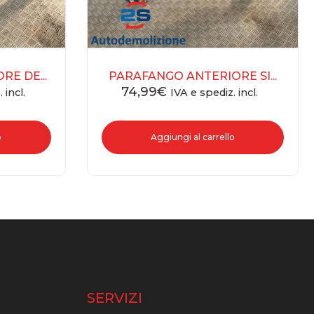
E DE...
PARAFANGO ANTERIORE SI...
74,99
€
 incl.
IVA e spediz. incl.
o
Aggiungi al carrello
O
SERVIZI