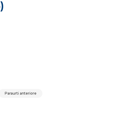
)
003 (02-05) quantità
Paraurti anteriore