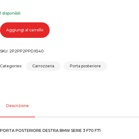
1 disponibili
Porta posteriore destra bmw serie 3 f70 f71 quantità
Aggiungi al carrello
SKU:
2P2PP2PPDX540
Categories:
Carrozzeria
Porta posteriore
Descrizione
PORTA POSTERIORE DESTRA BMW SERIE 3 F70 F71