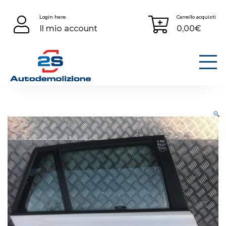
Skip
Login here
Carrello acquisti
to
Il mio account
0,00
€
content