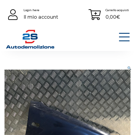
Skip
Login here
Carrello acquisti
to
Il mio account
0,00
€
content