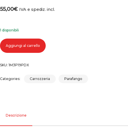
55,00
€
IVA e spediz. incl.
1 disponibili
PARAFANGO ANTERIORE DESTRO VOLKSWAGEN PASSAT (00-05) 2000
Aggiungi al carrello
2005 quantità
SKU:
1M3P19PDX
Categories:
Carrozzeria
Parafango
Descrizione