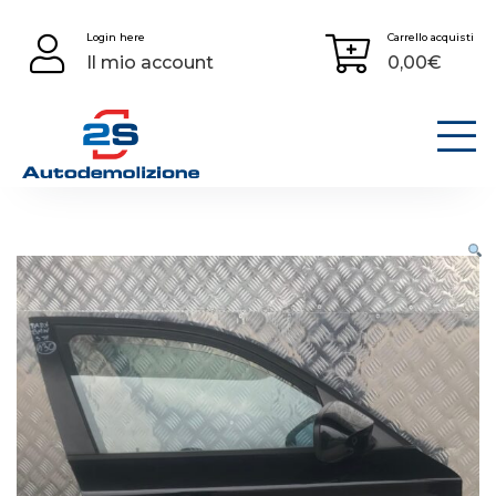
Skip
Login here
Carrello acquisti
to
Il mio account
0,00
€
content