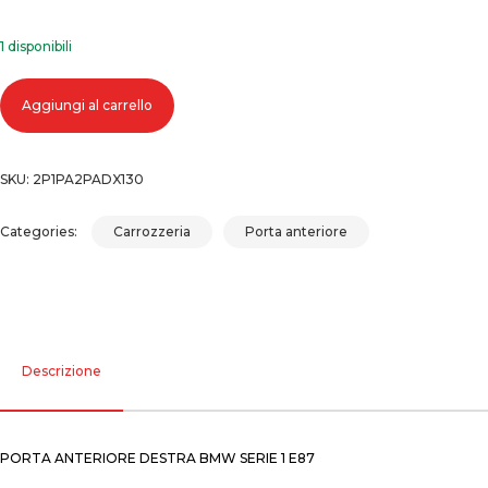
1 disponibili
Porta anteriore destra bmw serie 1 e87 quantità
Aggiungi al carrello
SKU:
2P1PA2PADX130
Categories:
Carrozzeria
Porta anteriore
Descrizione
PORTA ANTERIORE DESTRA BMW SERIE 1 E87