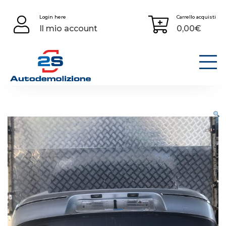
Skip
Login here
Carrello acquisti
to
Il mio account
0,00
€
content