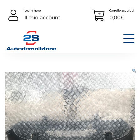
Skip
Login here
Carrello acquisti
to
Il mio account
0,00
€
content