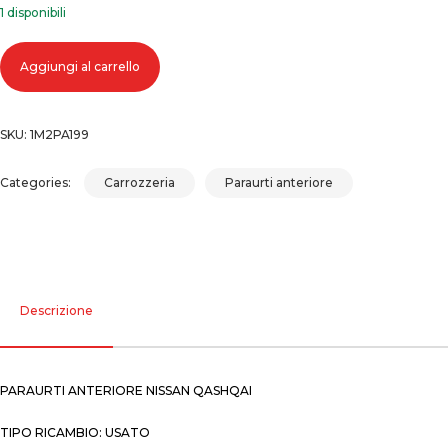
1 disponibili
Paraurti anteriore nissan qashqai quantità
Aggiungi al carrello
SKU:
1M2PA199
Categories:
Carrozzeria
Paraurti anteriore
Descrizione
PARAURTI ANTERIORE NISSAN QASHQAI
TIPO RICAMBIO: USATO