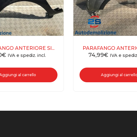
NGO ANTERIORE SI...
PARAFANGO ANTERIOR
0
€
74,99
€
IVA e spediz. incl.
IVA e spediz.
Aggiungi al carrello
Aggiungi al carrell