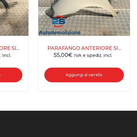
E SI...
PARAFANGO ANTERIORE SI...
55,00
€
 incl.
IVA e spediz. incl.
o
Aggiungi al carrello