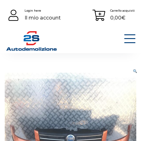
Skip
Login here
Carrello acquisti
to
Il mio account
0,00
€
content