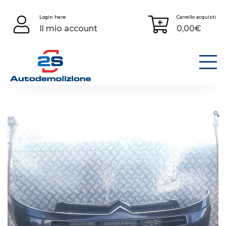
Skip
Login here
Carrello acquisti
to
Il mio account
0,00
€
content