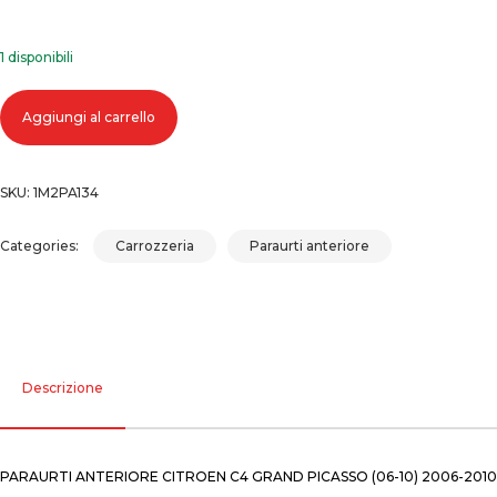
1 disponibili
Paraurti anteriore citroen c4 grand picasso (06-10) 2006-2010 quantità
Aggiungi al carrello
SKU:
1M2PA134
Categories:
Carrozzeria
Paraurti anteriore
Descrizione
PARAURTI ANTERIORE CITROEN C4 GRAND PICASSO (06-10) 2006-2010