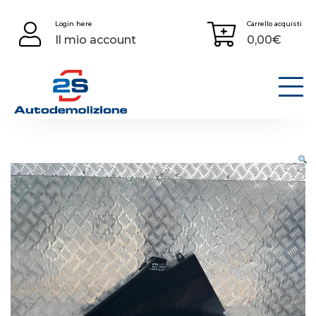
Skip
Login here
Carrello acquisti
to
Il mio account
0,00
€
content