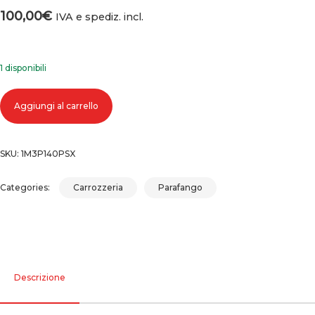
100,00
€
IVA e spediz. incl.
1 disponibili
Parafango anteriore sinistro ssangyong korando d20t quantità
Aggiungi al carrello
SKU:
1M3P140PSX
Categories:
Carrozzeria
Parafango
Descrizione