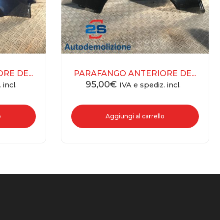
E DE...
PARAFANGO ANTERIORE DE...
95,00
€
 incl.
IVA e spediz. incl.
o
Aggiungi al carrello