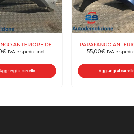
NGO ANTERIORE DE...
PARAFANGO ANTERIOR
0
€
55,00
€
IVA e spediz. incl.
IVA e spediz.
Aggiungi al carrello
Aggiungi al carrell