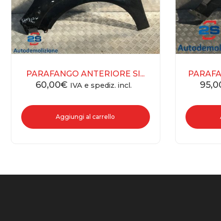
PARAFANGO ANTERIORE SI...
PARAFA
60,00
€
95,0
IVA e spediz. incl.
Aggiungi al carrello