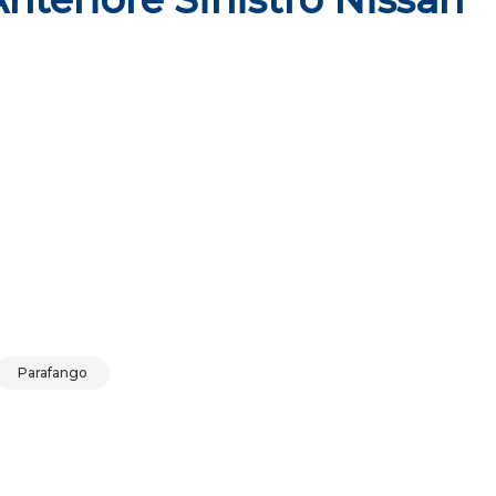
n qashqai quantità
Parafango