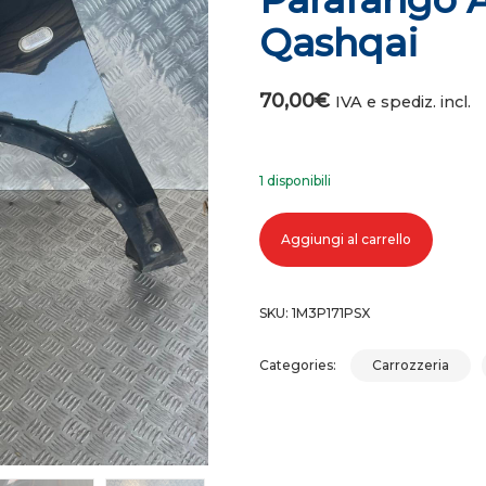
Qashqai
70,00
€
IVA e spediz. incl.
1 disponibili
Parafango anteriore sinistro nissa
Aggiungi al carrello
SKU:
1M3P171PSX
Categories:
Carrozzeria