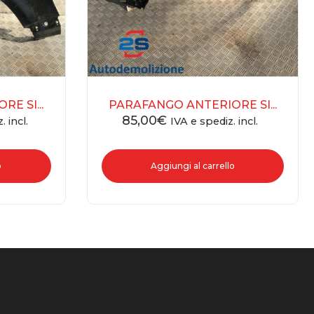
E SI...
PARAFANGO ANTERIORE SI...
85,00
€
. incl.
IVA e spediz. incl.
o
Aggiungi al carrello