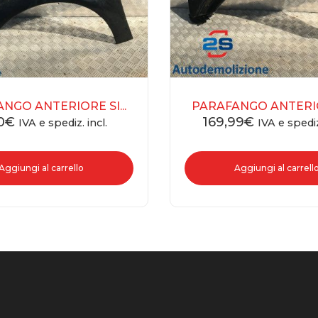
NGO ANTERIORE SI...
PARAFANGO ANTERIOR
0
€
169,99
€
IVA e spediz. incl.
IVA e spediz
Aggiungi al carrello
Aggiungi al carrell