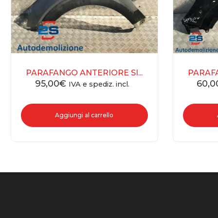
PARAFANGO ANTERIORE SI...
PARAFA
95,00
€
60,0
IVA e spediz. incl.
Aggiungi al carrello