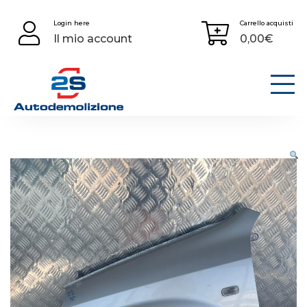
Skip
Login here
Carrello acquisti
to
Il mio account
0,00
€
content