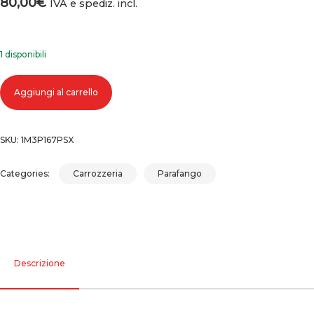
80,00
€
IVA e spediz. incl.
1 disponibili
Parafango anteriore sinistro honda cr-v quantità
Aggiungi al carrello
SKU:
1M3P167PSX
Categories:
Carrozzeria
Parafango
Descrizione