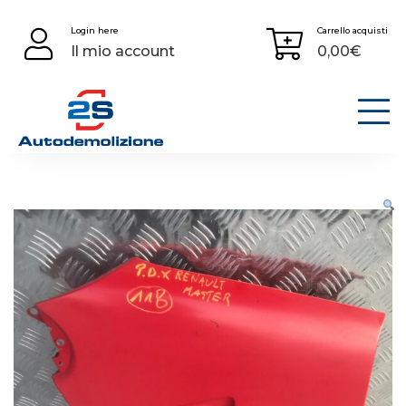
Skip
Login here
Carrello acquisti
to
Il mio account
0,00
€
content