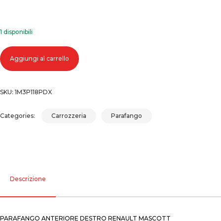
1 disponibili
Parafango anteriore destro renault mascott quantità
Aggiungi al carrello
SKU:
1M3P118PDX
Categories:
Carrozzeria
Parafango
Descrizione
PARAFANGO ANTERIORE DESTRO RENAULT MASCOTT