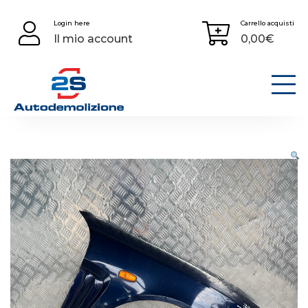
Skip
Login here
Carrello acquisti
to
Il mio account
0,00
€
content