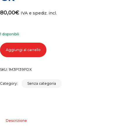
80,00
€
IVA e spediz. incl.
1 disponibili
Parafango anteriore destro hyundai coupe gk quantità
Aggiungi al carrello
SKU:
1M3P139PDX
Category:
Senza categoria
Descrizione