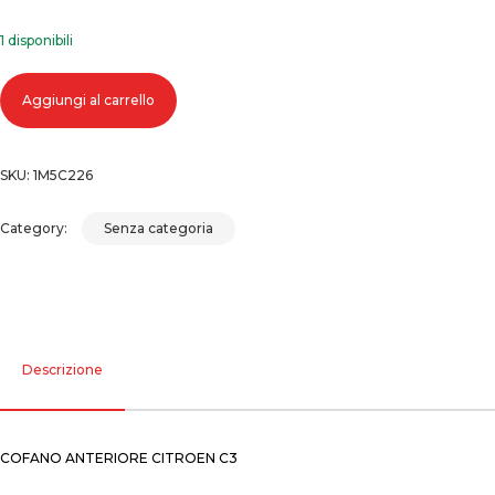
1 disponibili
Cofano anteriore citroen c3 quantità
Aggiungi al carrello
SKU:
1M5C226
Category:
Senza categoria
Descrizione
COFANO ANTERIORE CITROEN C3