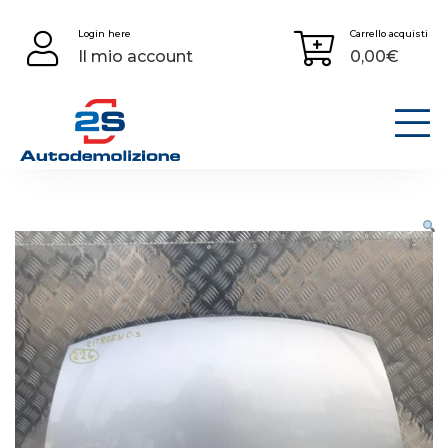
Skip
Login here
Carrello acquisti
to
Il mio account
0,00
€
content