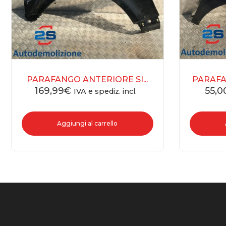
PARAFANGO ANTERIORE SI...
PARAFA
169,99
€
55,0
IVA e spediz. incl.
Aggiungi al carrello