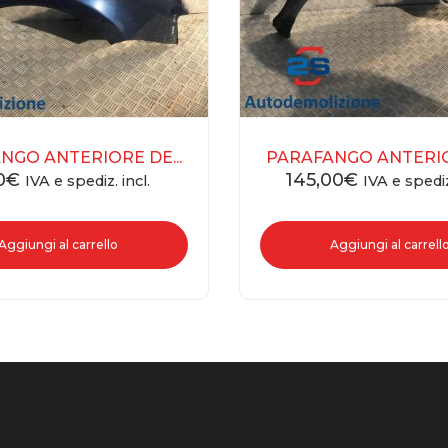
NGO ANTERIORE DE...
PARAFANGO ANTERIOR
0
€
145,00
€
IVA e spediz. incl.
IVA e spediz
Aggiungi al carrello
Aggiungi al carrell