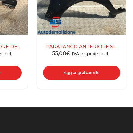
E DE...
PARAFANGO ANTERIORE SI...
55,00
€
. incl.
IVA e spediz. incl.
o
Aggiungi al carrello