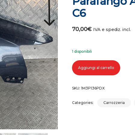
Parafango A
C6
70,00
€
IVA e spediz. incl.
1 disponibili
Parafango anteriore destro audi a6
Aggiungi al carrello
SKU:
1M3P136PDX
Categories:
Carrozzeria