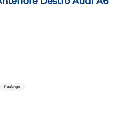
nteriore Destro Audi A6
 c6 quantità
Parafango