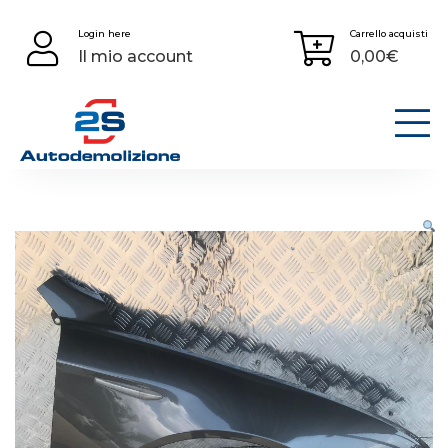
Skip
Login here
Carrello acquisti
to
Il mio account
0,00
€
content