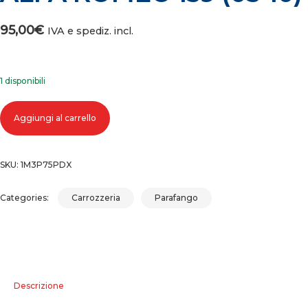
95,00
€
IVA e spediz. incl.
1 disponibili
PARAFANGO ANTERIORE DESTRO ALFA ROMEO 159 (05-10) quantità
Aggiungi al carrello
SKU:
1M3P75PDX
Categories:
Carrozzeria
Parafango
Descrizione