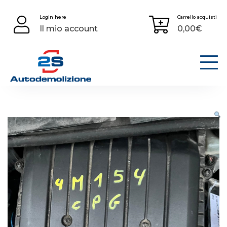
Skip
Login here
Carrello acquisti
to
Il mio account
0,00
€
content