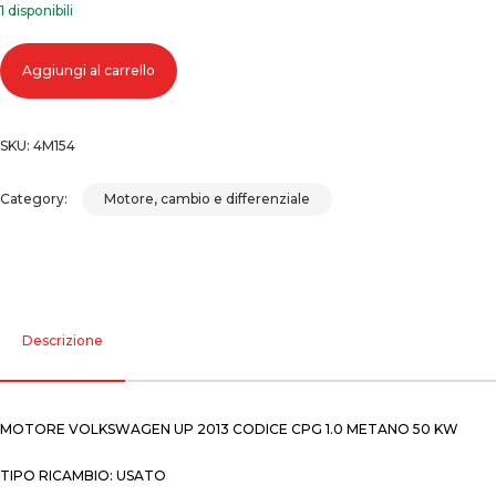
1 disponibili
Motore volkswagen up 2013 codice cpg 1.0 metano 50 kw quantità
Aggiungi al carrello
SKU:
4M154
Category:
Motore, cambio e differenziale
Descrizione
MOTORE VOLKSWAGEN UP 2013 CODICE CPG 1.0 METANO 50 KW
TIPO RICAMBIO: USATO