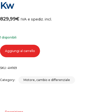
Kw
829,99
€
IVA e spediz. incl.
1 disponibili
Motore honda insight codice lda3 1.3 ibrido 65 kw quantità
Aggiungi al carrello
SKU:
4M169
Category:
Motore, cambio e differenziale
Descrizione