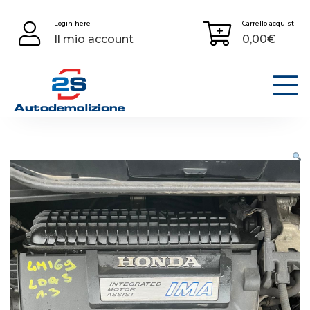
Skip
Login here
Carrello acquisti
to
Il mio account
0,00
€
content