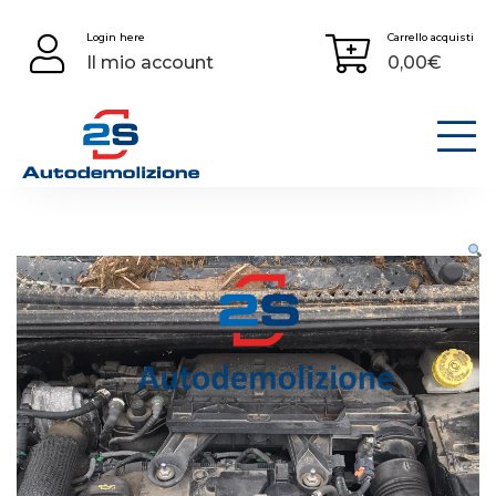
Skip
Login here
Carrello acquisti
to
Il mio account
0,00
€
content