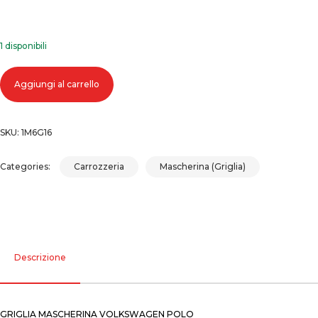
1 disponibili
Griglia mascherina volkswagen polo quantità
Aggiungi al carrello
SKU:
1M6G16
Categories:
Carrozzeria
Mascherina (Griglia)
Descrizione
GRIGLIA MASCHERINA VOLKSWAGEN POLO