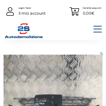
Skip
Login here
Carrello acquisti
to
Il mio account
0,00
€
content