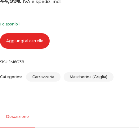
44,99
€
IVA e spediz. incl.
1 disponibili
Griglia mascherina volkswagen golf 4 quantità
Aggiungi al carrello
SKU:
1M6G38
Categories:
Carrozzeria
Mascherina (Griglia)
Descrizione