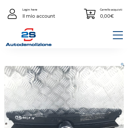
Skip
Login here
Carrello acquisti
to
Il mio account
0,00
€
content