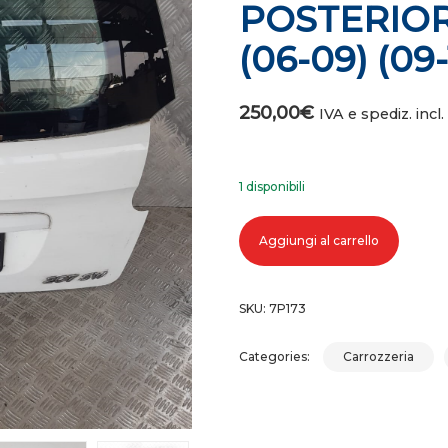
POSTERIOR
(06-09) (09-
250,00
€
IVA e spediz. incl.
1 disponibili
COFANO PORTELLONE BAULE POST
Aggiungi al carrello
SKU:
7P173
Categories:
Carrozzeria