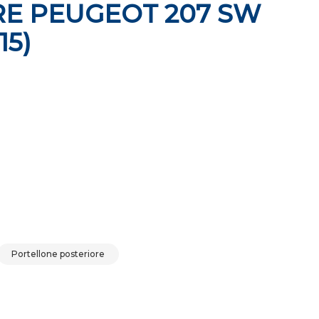
E PEUGEOT 207 SW
15)
ERIORE PEUGEOT 207 SW (06-09) (09-15) quantità
Portellone posteriore