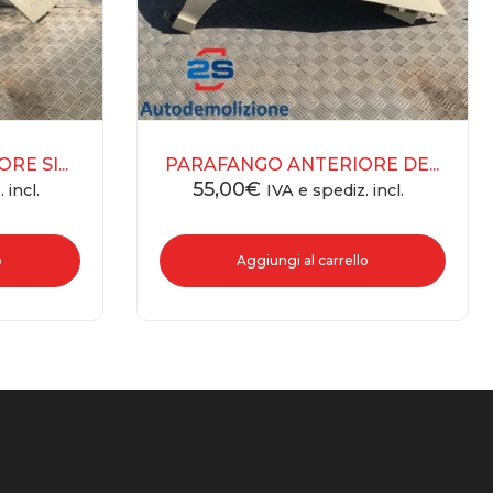
E SI...
PARAFANGO ANTERIORE DE...
55,00
€
 incl.
IVA e spediz. incl.
o
Aggiungi al carrello