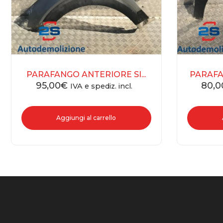
PARAFANGO ANTERIORE SI...
PARAFA
95,00
€
80,0
IVA e spediz. incl.
Aggiungi al carrello