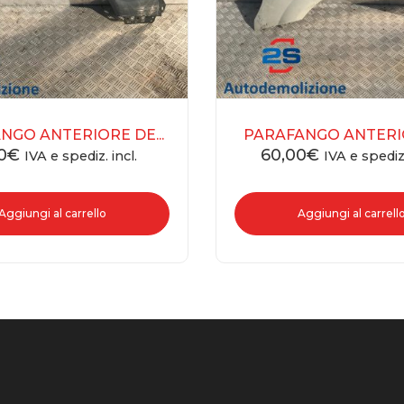
NGO ANTERIORE DE...
PARAFANGO ANTERIOR
0
€
60,00
€
IVA e spediz. incl.
IVA e spediz.
Aggiungi al carrello
Aggiungi al carrell