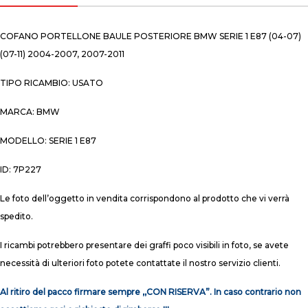
COFANO PORTELLONE BAULE POSTERIORE BMW SERIE 1 E87 (04-07)
(07-11) 2004-2007, 2007-2011
TIPO RICAMBIO: USATO
MARCA: BMW
MODELLO: SERIE 1 E87
ID: 7P227
Le foto dell’oggetto in vendita corrispondono al prodotto che vi verrà
spedito.
I ricambi potrebbero presentare dei graffi poco visibili in foto, se avete
necessità di ulteriori foto potete contattate il nostro servizio clienti.
Al ritiro del pacco firmare sempre ,,CON RISERVA”. In caso contrario non