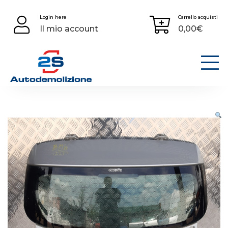
Skip
Login here
Carrello acquisti
to
Il mio account
0,00
€
content