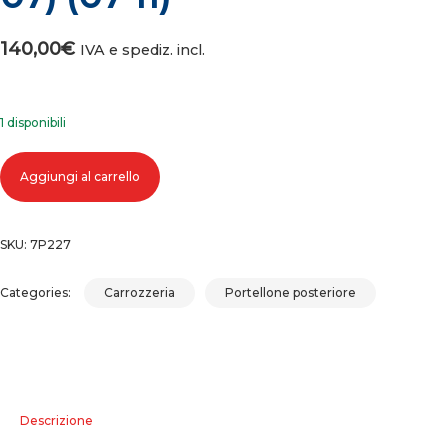
140,00
€
IVA e spediz. incl.
1 disponibili
COFANO PORTELLONE BAULE POSTERIORE BMW SERIE 1 E87 (04-07) (0
Aggiungi al carrello
quantità
SKU:
7P227
Categories:
Carrozzeria
Portellone posteriore
Descrizione