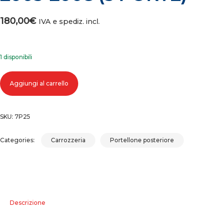
180,00
€
IVA e spediz. incl.
1 disponibili
COFANO PORTELLONE BAULE POSTERIORE AUDI A3 2005 (03-08) 200
Aggiungi al carrello
2008 (5 PORTE) quantità
SKU:
7P25
Categories:
Carrozzeria
Portellone posteriore
Descrizione