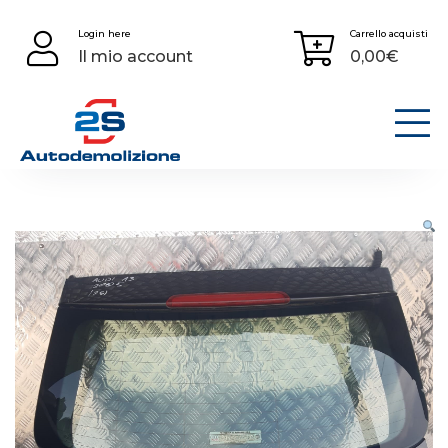
Skip
Login here
Carrello acquisti
to
Il mio account
0,00
€
content