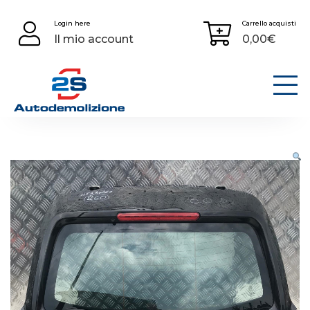
Skip
Login here
Carrello acquisti
to
Il mio account
0,00
€
content