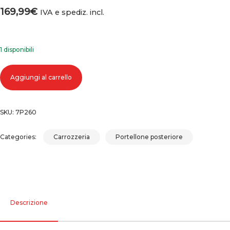
169,99
€
IVA e spediz. incl.
1 disponibili
Cofano portellone baule posteriore alfa romeo mito 2008 -2013 quantità
Aggiungi al carrello
SKU:
7P260
Categories:
Carrozzeria
Portellone posteriore
Descrizione