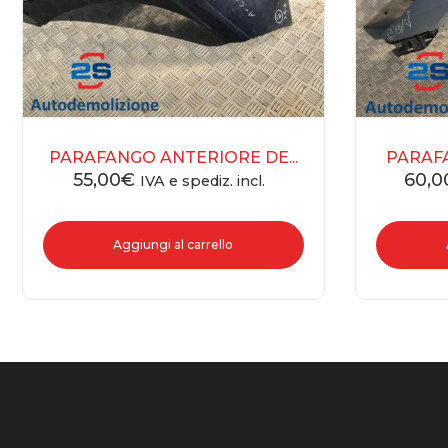
PARAFANGO ANTERIORE DE...
PARAFA
55,00
€
60,0
IVA e spediz. incl.
Aggiungi al carrello