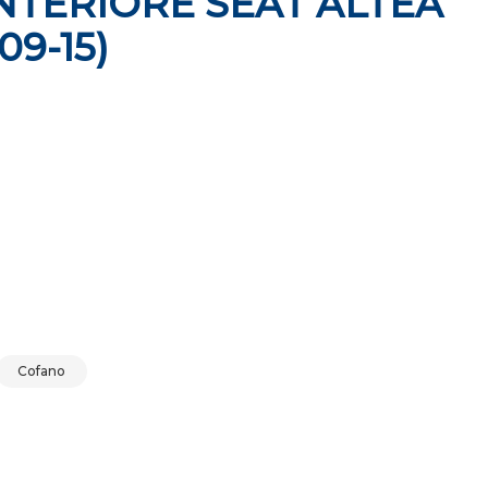
TERIORE SEAT ALTEA
09-15)
 (04-09) (09-15) quantità
Cofano