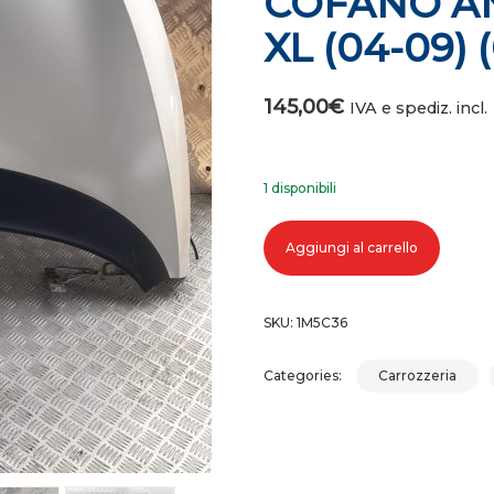
COFANO AN
XL (04-09) (
145,00
€
IVA e spediz. incl.
1 disponibili
COFANO ANTERIORE SEAT ALTEA XL
Aggiungi al carrello
SKU:
1M5C36
Categories:
Carrozzeria