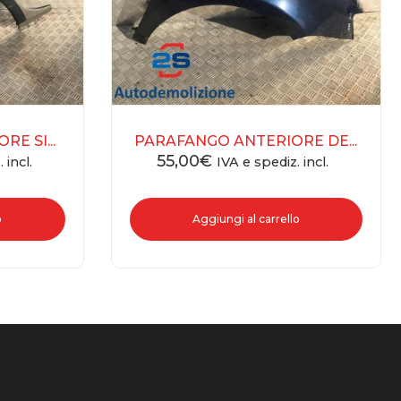
E SI...
PARAFANGO ANTERIORE DE...
55,00
€
 incl.
IVA e spediz. incl.
o
Aggiungi al carrello