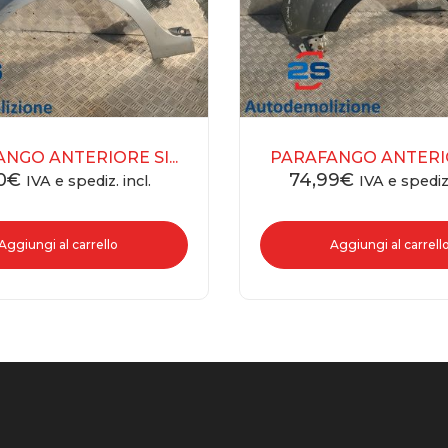
NGO ANTERIORE SI...
PARAFANGO ANTERIOR
0
€
74,99
€
IVA e spediz. incl.
IVA e spediz.
Aggiungi al carrello
Aggiungi al carrell