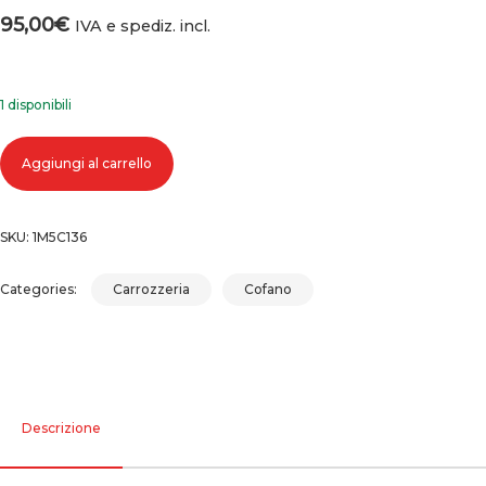
95,00
€
IVA e spediz. incl.
1 disponibili
Cofano anteriore peugeot 107 (05-07) (07-12) 2005-2007, 2007-2012 qua
Aggiungi al carrello
SKU:
1M5C136
Categories:
Carrozzeria
Cofano
Descrizione