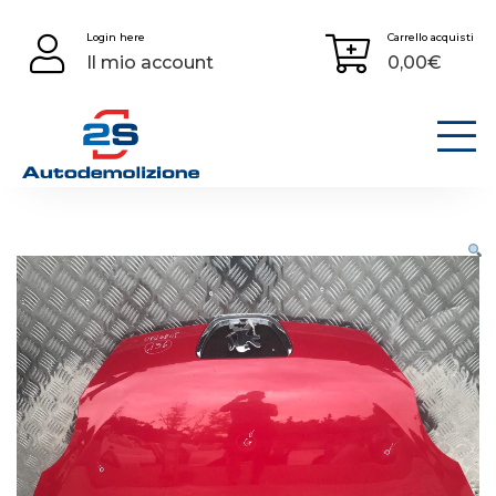
Skip
Login here
Carrello acquisti
to
Il mio account
0,00
€
content