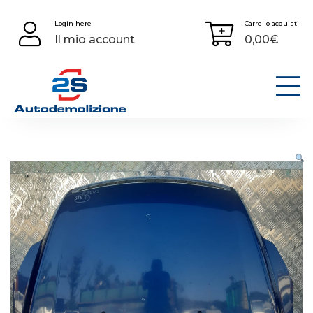
Skip
Login here
Carrello acquisti
to
Il mio account
0,00
€
content