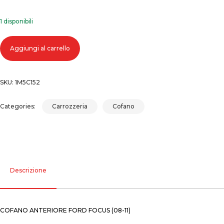
1 disponibili
Cofano anteriore ford focus (08-11) quantità
Aggiungi al carrello
SKU:
1M5C152
Categories:
Carrozzeria
Cofano
Descrizione
COFANO ANTERIORE FORD FOCUS (08-11)