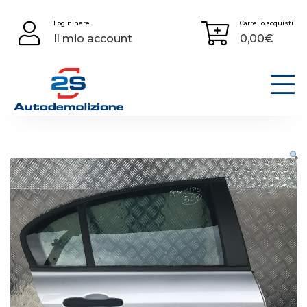
Skip
Login here
Carrello acquisti
to
Il mio account
0,00
€
content