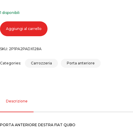
1 disponibili
Porta anteriore destra fiat qubo quantità
Aggiungi al carrello
SKU:
2P1PA2PADX128A
Categories:
Carrozzeria
Porta anteriore
Descrizione
PORTA ANTERIORE DESTRA FIAT QUBO