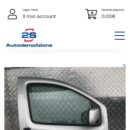
Skip
Login here
Carrello acquisti
to
Il mio account
0,00
€
content