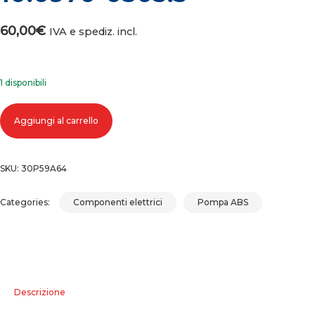
60,00
€
IVA e spediz. incl.
1 disponibili
Pompa abs opel astra h 131575, 10.0207-0022.4, 10.0970-0503.3 quantità
Aggiungi al carrello
SKU:
30P59A64
Categories:
Componenti elettrici
Pompa ABS
Descrizione