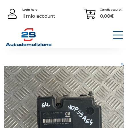
Skip
Login here
Carrello acquisti
to
Il mio account
0,00
€
content