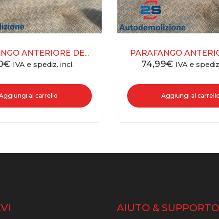
NGO ANTERIORE DE...
PARAFANGO ANTERIOR
0
€
74,99
€
IVA e spediz. incl.
IVA e spediz.
Aggiungi al carrello
Aggiungi al carrell
VI
AIUTO & SUPPORT