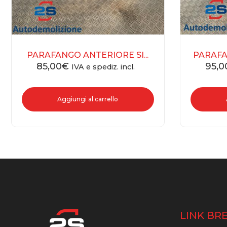
PARAFANGO ANTERIORE SI...
PARAFA
85,00
€
95,0
IVA e spediz. incl.
Aggiungi al carrello
LINK BRE