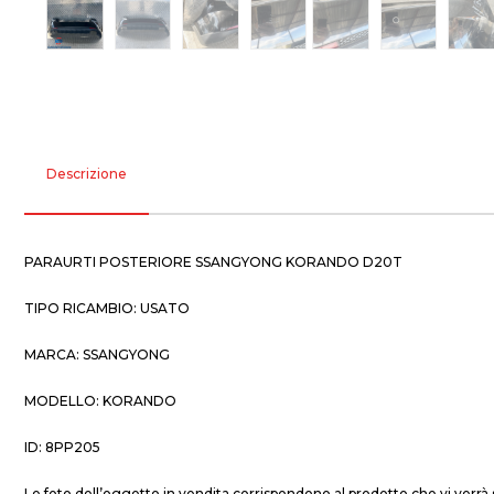
Descrizione
PARAURTI POSTERIORE SSANGYONG KORANDO D20T
TIPO RICAMBIO: USATO
MARCA: SSANGYONG
MODELLO: KORANDO
ID: 8PP205
Le foto dell’oggetto in vendita corrispondono al prodotto che vi verrà 