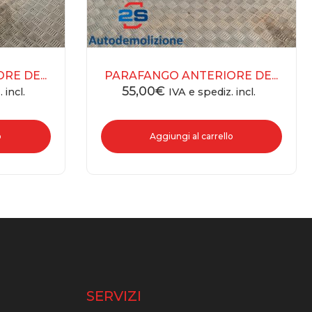
E DE...
PARAFANGO ANTERIORE DE...
55,00
€
 incl.
IVA e spediz. incl.
o
Aggiungi al carrello
O
SERVIZI