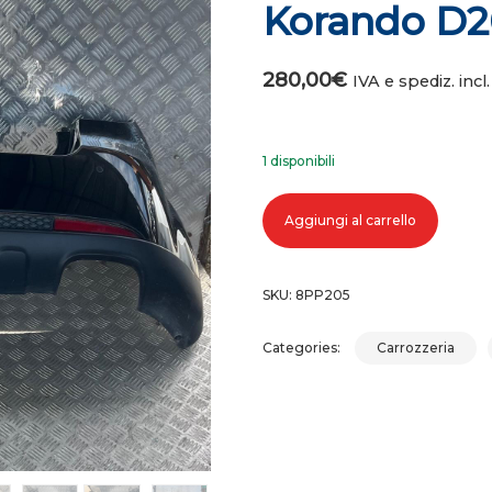
Korando D2
280,00
€
IVA e spediz. incl.
1 disponibili
Paraurti posteriore ssangyong ko
Aggiungi al carrello
SKU:
8PP205
Categories:
Carrozzeria