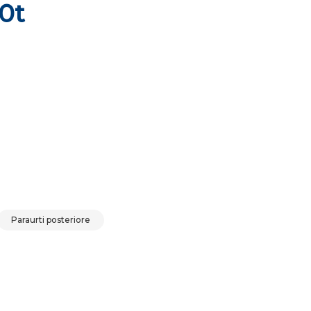
0t
rando d20t quantità
Paraurti posteriore