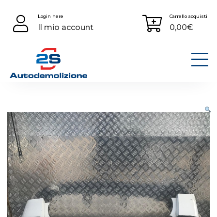
Skip
Login here
Carrello acquisti
to
Il mio account
0,00
€
content