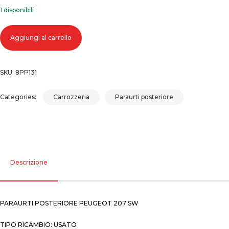
1 disponibili
Paraurti posteriore peugeot 207 sw quantità
Aggiungi al carrello
SKU:
8PP131
Categories:
Carrozzeria
Paraurti posteriore
Descrizione
PARAURTI POSTERIORE PEUGEOT 207 SW
TIPO RICAMBIO: USATO