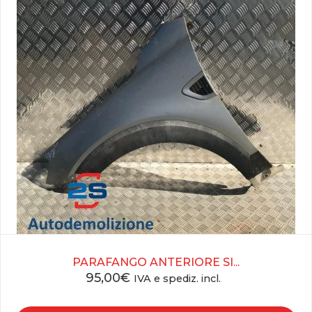
PARAFANGO ANTERIORE SI...
95,00
€
IVA e spediz. incl.