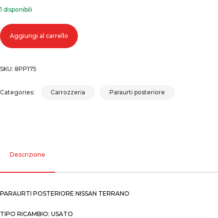
1 disponibili
Paraurti posteriore nissan terrano quantità
Aggiungi al carrello
SKU:
8PP175
Categories:
Carrozzeria
Paraurti posteriore
Descrizione
PARAURTI POSTERIORE NISSAN TERRANO
TIPO RICAMBIO: USATO