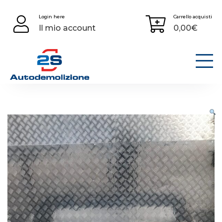
Skip
Login here
Carrello acquisti
to
Il mio account
0,00
€
content