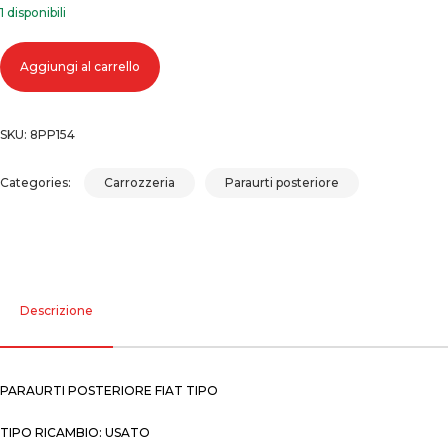
1 disponibili
Paraurti posteriore fiat tipo quantità
Aggiungi al carrello
SKU:
8PP154
Categories:
Carrozzeria
Paraurti posteriore
Descrizione
PARAURTI POSTERIORE FIAT TIPO
TIPO RICAMBIO: USATO