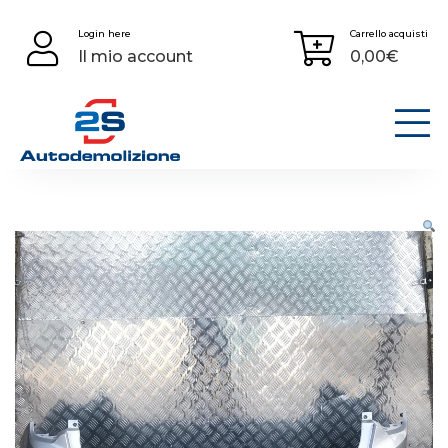
Skip
Login here
Carrello acquisti
to
Il mio account
0,00
€
content