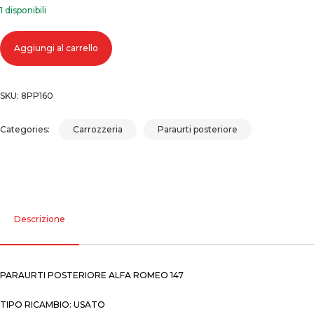
1 disponibili
Paraurti posteriore alfa romeo 147 quantità
Aggiungi al carrello
SKU:
8PP160
Categories:
Carrozzeria
Paraurti posteriore
Descrizione
PARAURTI POSTERIORE ALFA ROMEO 147
TIPO RICAMBIO: USATO