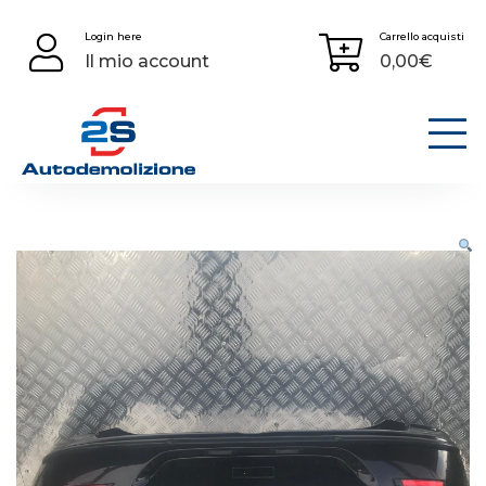
Skip
Login here
Carrello acquisti
to
Il mio account
0,00
€
content