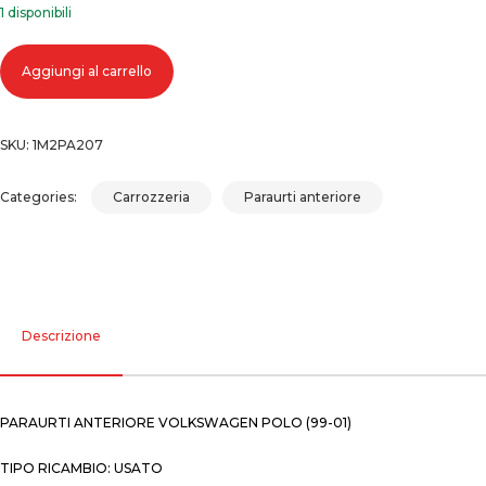
1 disponibili
Paraurti anteriore volkswagen polo (09-01) quantità
Aggiungi al carrello
SKU:
1M2PA207
Categories:
Carrozzeria
Paraurti anteriore
Descrizione
PARAURTI ANTERIORE VOLKSWAGEN POLO (99-01)
TIPO RICAMBIO: USATO