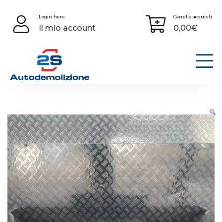
Skip
Login here
Carrello acquisti
to
Il mio account
0,00
€
content