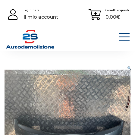
Skip
Login here
Carrello acquisti
to
Il mio account
0,00
€
content