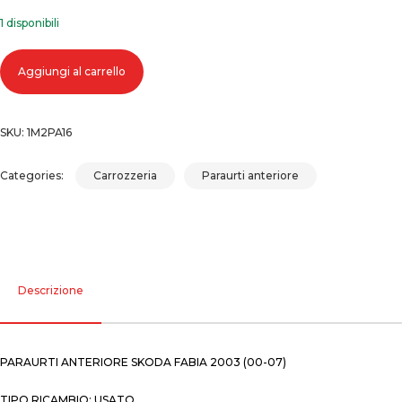
1 disponibili
Paraurti anteriore skoda fabia 2003 (00-07) quantità
Aggiungi al carrello
SKU:
1M2PA16
Categories:
Carrozzeria
Paraurti anteriore
Descrizione
PARAURTI ANTERIORE SKODA FABIA 2003 (00-07)
TIPO RICAMBIO: USATO