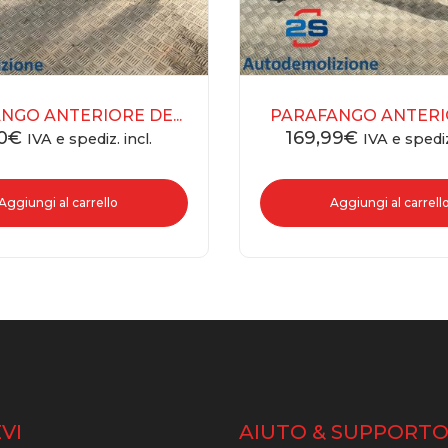
NGO ANTERIORE DE...
PARAFANGO ANTERIOR
0
€
169,99
€
IVA e spediz. incl.
IVA e spediz
Aggiungi al carrello
Aggiungi al carrell
VI
AIUTO & SUPPORT