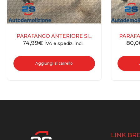
PARAFANGO ANTERIORE SI...
PARAFA
74,99
€
80,0
IVA e spediz. incl.
Aggiungi al carrello
LINK BRE