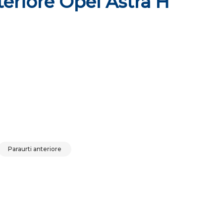
teriore Opel Astra H
ntità
Paraurti anteriore