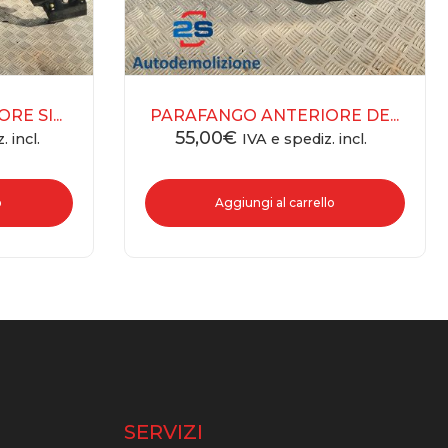
E SI...
PARAFANGO ANTERIORE DE...
55,00
€
. incl.
IVA e spediz. incl.
o
Aggiungi al carrello
O
SERVIZI