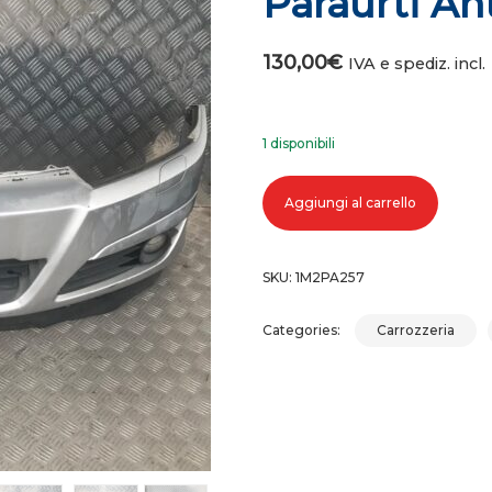
Paraurti An
130,00
€
IVA e spediz. incl.
1 disponibili
Paraurti anteriore opel astra h qua
Aggiungi al carrello
SKU:
1M2PA257
Categories:
Carrozzeria