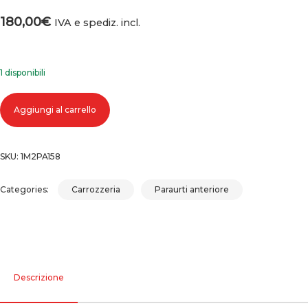
180,00
€
IVA e spediz. incl.
1 disponibili
Paraurti anteriore jeep grand cherokee 2000 (99-04) (04-05) 1999-2004,
Aggiungi al carrello
2004-2005 quantità
SKU:
1M2PA158
Categories:
Carrozzeria
Paraurti anteriore
Descrizione