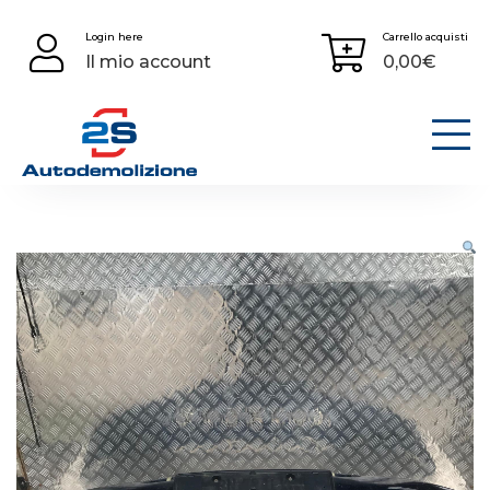
Skip
Login here
Carrello acquisti
to
Il mio account
0,00
€
content