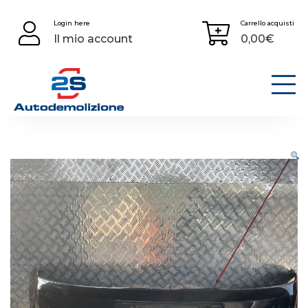
Skip
Login here
Carrello acquisti
to
Il mio account
0,00
€
content