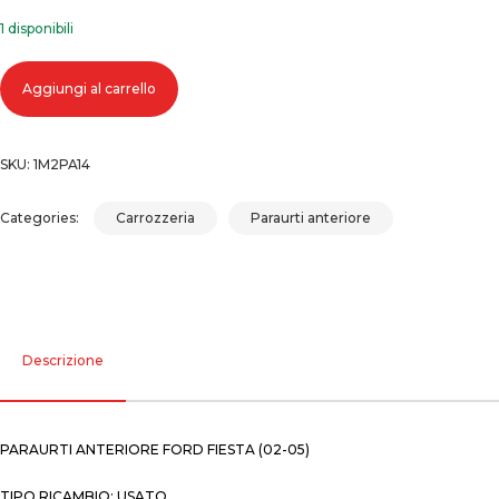
1 disponibili
Paraurti anteriore ford fiesta (02-05) quantità
Aggiungi al carrello
SKU:
1M2PA14
Categories:
Carrozzeria
Paraurti anteriore
Descrizione
PARAURTI ANTERIORE FORD FIESTA (02-05)
TIPO RICAMBIO: USATO